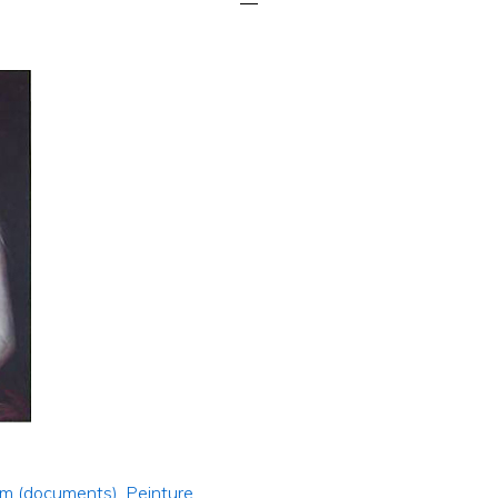
lm (documents)
,
Peinture