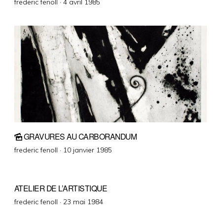
Posted
frederic fenoll ·
4 avril 1985
on
GRAVURES AU CARBORANDUM
Posted
frederic fenoll ·
10 janvier 1985
on
ATELIER DE L’ARTISTIQUE
Posted
frederic fenoll ·
23 mai 1984
on