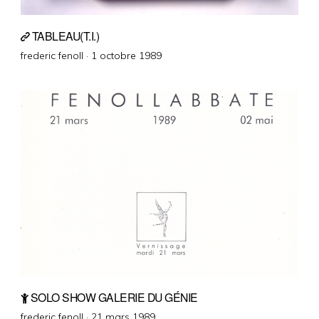
TABLEAU(T.I.)
Posted
frederic fenoll ·
1 octobre 1989
on
SOLO SHOW GALERIE DU GÉNIE
Posted
frederic fenoll ·
21 mars 1989