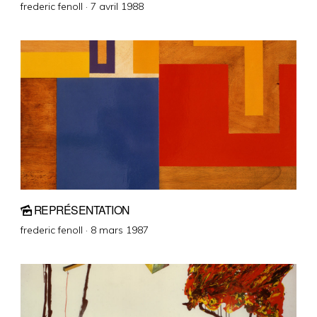
Posted
frederic fenoll ·
7 avril 1988
on
REPRÉSENTATION
Posted
frederic fenoll ·
8 mars 1987
on