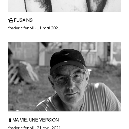
FUSAINS
Posted
frederic fenoll ·
11 mai 2021
on
MA VIE. UNE VERSION.
Posted
frederic fenoll ·
21 avril 2021