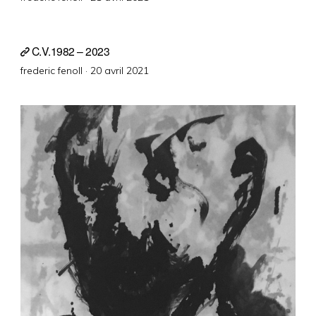
on
C.V.1982 – 2023
Posted
frederic fenoll ·
20 avril 2021
on