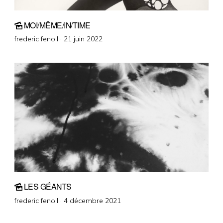
MOI/MÊME/IN/TIME
Posted
frederic fenoll ·
21 juin 2022
on
LES GÉANTS
Posted
frederic fenoll ·
4 décembre 2021
on