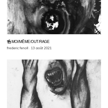
MOI/MÊME/OUT/RAGE
Posted
frederic fenoll ·
13 août 2021
on