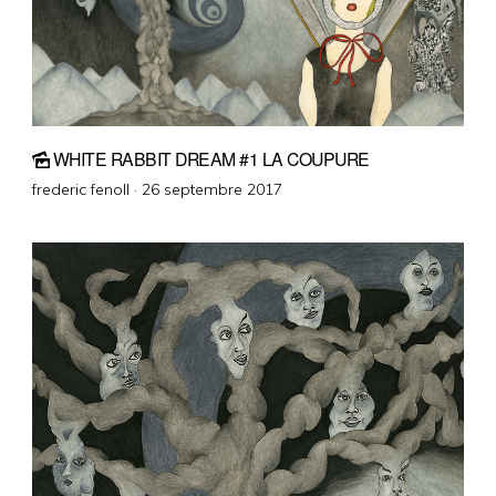
WHITE RABBIT DREAM #1 LA COUPURE
Posted
frederic fenoll ·
26 septembre 2017
on