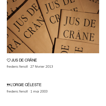
JUS DE CRÂNE
Posted
frederic fenoll ·
27 février 2013
on
L’ORGIE CÉLESTE
Posted
frederic fenoll ·
1 mai 2003
on