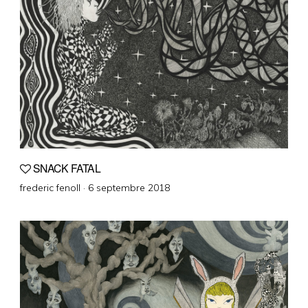
SNACK FATAL
Posted
frederic fenoll ·
6 septembre 2018
on